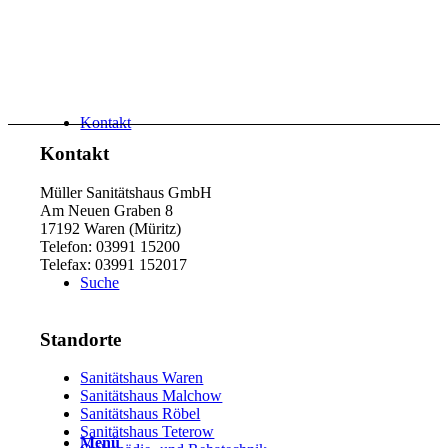
Kon­takt
Kon­takt
Müller Sanitätshaus GmbH
Am Neuen Graben 8
17192 Waren (Müritz)
Telefon: 03991 15200
Telefax: 03991 152017
Suche
Stand­orte
Sani­täts­haus Waren
Sani­täts­haus Mal­chow
Sani­täts­haus Röbel
Sani­täts­haus Tete­row
Menü