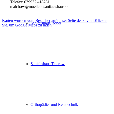
Tele­fax: 039932 418281
malchow@​muellers-​sanitaetshaus.​de
Kar­ten wur­den vom Besu­cher auf die­ser Seite deak­ti­viert.
Kli­cken
Sani­täts­haus Röbel
Sie, um Google Maps zu laden
Sani­täts­haus Tete­row
Ortho­­pä­­die- und Reha­tech­nik