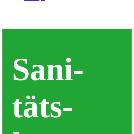
Sani­täts­haus
Sani­
täts­
Orthopädie­technik