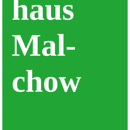
haus
Reha­tech­nik
Mal­
Orthopädie­schuhtechnik
chow
Kinder­versorgung