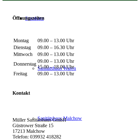
Öff­nungs­zei­ten
Stand­orte
Mon­tag
09.00 – 13.00 Uhr
Diens­tag
09.00 – 16.30 Uhr
Mitt­woch
09.00 – 13.00 Uhr
09.00 – 13.00 Uhr
Don­ners­tag
15.00 – 18.00 Uhr
Sani­täts­haus Waren
Frei­tag
09.00 – 13.00 Uhr
Kon­takt
Sani­täts­haus Mal­chow
Mül­ler Sani­täts­haus GmbH
Güs­tro­wer Straße 15
17213 Mal­chow
Tele­fon: 039932 418282