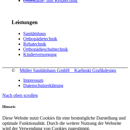
Ortho­­pä­­die- und Reha­tech­nik
Leis­tun­gen
Sani­täts­haus
Orthopädie­technik
Reha­tech­nik
Orthopädie­schuhtechnik
Kinder­versorgung
©
Müller Sanitätshaus GmbH
Karlinski Grafikdesign
Impres­sum
Daten­schutz­er­klä­rung
Nach oben scrollen
Hinweis
Diese Website nutzt Cookies für eine bestmögliche Darstellung und
optimale Funktionalität. Durch die weitere Nutzung der Webseite
wird der Verwendung von Cookies zugestimmt.