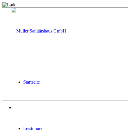
Start­seite
Leis­tun­gen